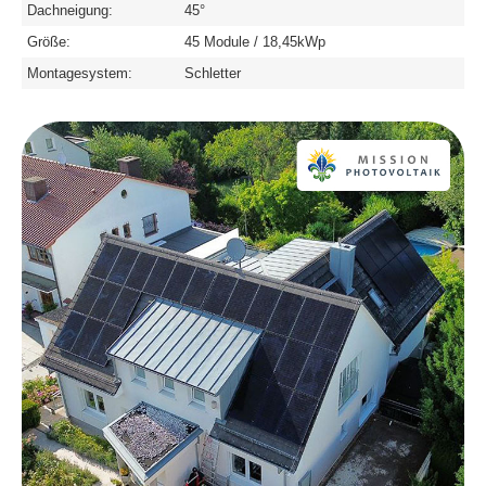
Dachneigung:
45°
Größe:
45 Module / 18,45kWp
Montagesystem:
Schletter